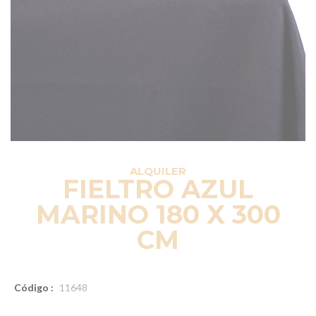
ALQUILER
FIELTRO AZUL
MARINO 180 X 300
CM
Código :
11648