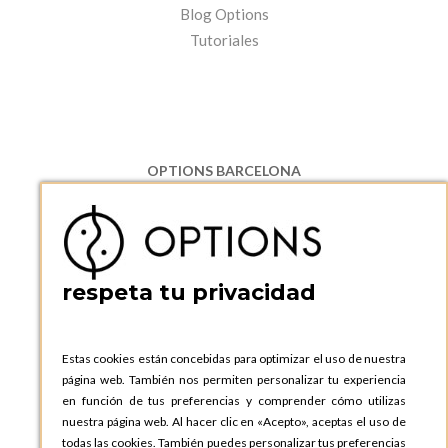
Blog Options
Tutoriales
OPTIONS BARCELONA
P.I. Can Bernades-Subirà, C/ Ripollès, 12
08130 Santa Perpetua de Moguda, Barcelona
ESPAñA
Teléfono:
+34 935 724 041
respeta tu privacidad
OPTIONS BARCELONA SHOWROOM
c/ Laforja, 102
08021 BARCELONA
Estas cookies están concebidas para optimizar el uso de nuestra
ESPAñA
página web. También nos permiten personalizar tu experiencia
Teléfono:
+34 935 724 041
en función de tus preferencias y comprender cómo utilizas
nuestra página web. Al hacer clic en «Acepto», aceptas el uso de
OPTIONS MADRID
todas las cookies. También puedes personalizar tus preferencias