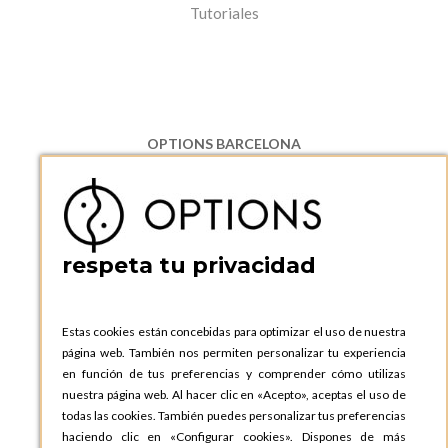
Tutoriales
OPTIONS BARCELONA
P.I. Can Bernades-Subirà, C/ Ripollès, 12
08130 Santa Perpetua de Moguda, Barcelona
ESPAñA
Teléfono:
+34 935 724 041
respeta tu privacidad
OPTIONS BARCELONA SHOWROOM
c/ Laforja, 102
08021 BARCELONA
Estas cookies están concebidas para optimizar el uso de nuestra
ESPAñA
página web. También nos permiten personalizar tu experiencia
Teléfono:
+34 935 724 041
en función de tus preferencias y comprender cómo utilizas
nuestra página web. Al hacer clic en «Acepto», aceptas el uso de
OPTIONS MADRID
todas las cookies. También puedes personalizar tus preferencias
C. Lucio Emilio Cándido, 6,
haciendo clic en «Configurar cookies». Dispones de más
28803 Alcalá de Henares, Madrid