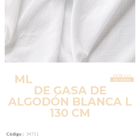
ML
DE GASA DE
ALGODÓN BLANCA L
130 CM
Código :
34711