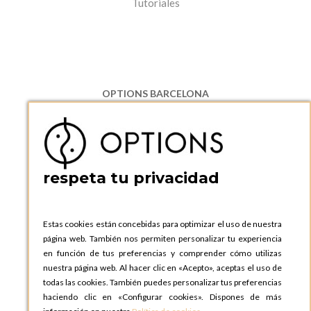
Tutoriales
OPTIONS BARCELONA
P.I. Can Bernades-Subirà, C/ Ripollès, 12
08130 Santa Perpetua de Moguda, Barcelona
ESPAñA
Teléfono:
+34 935 724 041
respeta tu privacidad
OPTIONS BARCELONA SHOWROOM
c/ Laforja, 102
08021 BARCELONA
Estas cookies están concebidas para optimizar el uso de nuestra
ESPAñA
página web. También nos permiten personalizar tu experiencia
Teléfono:
+34 935 724 041
en función de tus preferencias y comprender cómo utilizas
nuestra página web. Al hacer clic en «Acepto», aceptas el uso de
OPTIONS MADRID
todas las cookies. También puedes personalizar tus preferencias
C. Lucio Emilio Cándido, 6,
haciendo clic en «Configurar cookies». Dispones de más
28803 Alcalá de Henares, Madrid