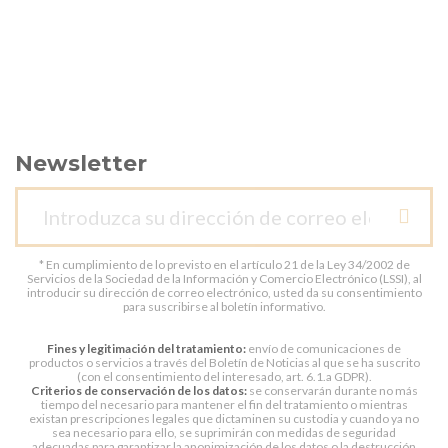
Newsletter
* En cumplimiento de lo previsto en el artículo 21 de la Ley 34/2002 de
Servicios de la Sociedad de la Información y Comercio Electrónico (LSSI), al
introducir su dirección de correo electrónico, usted da su consentimiento
para suscribirse al boletín informativo.
Fines y legitimación del tratamiento:
envío de comunicaciones de
productos o servicios a través del Boletín de Noticias al que se ha suscrito
(con el consentimiento del interesado, art. 6.1.a GDPR).
Criterios de conservación de los datos:
se conservarán durante no más
tiempo del necesario para mantener el fin del tratamiento o mientras
existan prescripciones legales que dictaminen su custodia y cuando ya no
sea necesario para ello, se suprimirán con medidas de seguridad
adecuadas para garantizar la anonimización de los datos o la destrucción