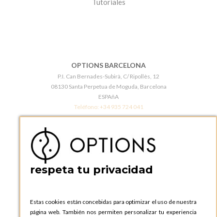
Tutoriales
OPTIONS BARCELONA
P.I. Can Bernades-Subirà, C/ Ripollès, 12
08130 Santa Perpetua de Moguda, Barcelona
ESPAñA
Teléfono:
+34 935 724 041
OPTIONS BARCELONA SHOWROOM
c/ Laforja, 102
08021 BARCELONA
ESPAñA
respeta tu privacidad
Teléfono:
+34 935 724 041
OPTIONS MADRID
C. Lucio Emilio Cándido, 6,
Estas cookies están concebidas para optimizar el uso de nuestra
28803 Alcalá de Henares, Madrid
página web. También nos permiten personalizar tu experiencia