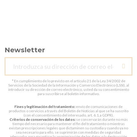
Newsletter
* En cumplimiento de lo previsto en el artículo 21 de la Ley 34/2002 de
Servicios de la Sociedad de la Información y Comercio Electrónico (LSSI), al
introducir su dirección de correo electrónico, usted da su consentimiento
para suscribirse al boletín informativo.
Fines y legitimación del tratamiento:
envío de comunicaciones de
productos o servicios a través del Boletín de Noticias al que se ha suscrito
(con el consentimiento del interesado, art. 6.1.a GDPR).
Criterios de conservación de los datos:
se conservarán durante no más
tiempo del necesario para mantener el fin del tratamiento o mientras
existan prescripciones legales que dictaminen su custodia y cuando ya no
sea necesario para ello, se suprimirán con medidas de seguridad
adecuadas para garantizar la anonimización de los datos o la destrucción