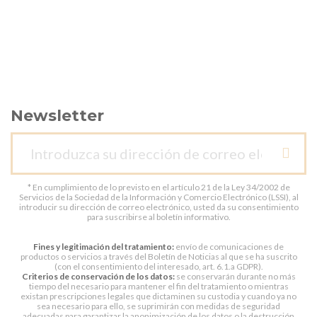
Newsletter
* En cumplimiento de lo previsto en el artículo 21 de la Ley 34/2002 de
Servicios de la Sociedad de la Información y Comercio Electrónico (LSSI), al
introducir su dirección de correo electrónico, usted da su consentimiento
para suscribirse al boletín informativo.
Fines y legitimación del tratamiento:
envío de comunicaciones de
productos o servicios a través del Boletín de Noticias al que se ha suscrito
(con el consentimiento del interesado, art. 6.1.a GDPR).
Criterios de conservación de los datos:
se conservarán durante no más
tiempo del necesario para mantener el fin del tratamiento o mientras
existan prescripciones legales que dictaminen su custodia y cuando ya no
sea necesario para ello, se suprimirán con medidas de seguridad
adecuadas para garantizar la anonimización de los datos o la destrucción