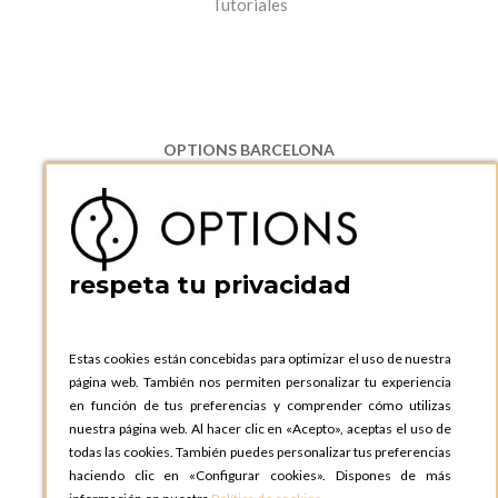
Tutoriales
OPTIONS BARCELONA
P.I. Can Bernades-Subirà, C/ Ripollès, 12
08130 Santa Perpetua de Moguda, Barcelona
ESPAñA
Teléfono:
+34 935 724 041
respeta tu privacidad
OPTIONS BARCELONA SHOWROOM
c/ Laforja, 102
08021 BARCELONA
Estas cookies están concebidas para optimizar el uso de nuestra
ESPAñA
página web. También nos permiten personalizar tu experiencia
Teléfono:
+34 935 724 041
en función de tus preferencias y comprender cómo utilizas
nuestra página web. Al hacer clic en «Acepto», aceptas el uso de
OPTIONS MADRID
todas las cookies. También puedes personalizar tus preferencias
C. Lucio Emilio Cándido, 6,
haciendo clic en «Configurar cookies». Dispones de más
28803 Alcalá de Henares, Madrid