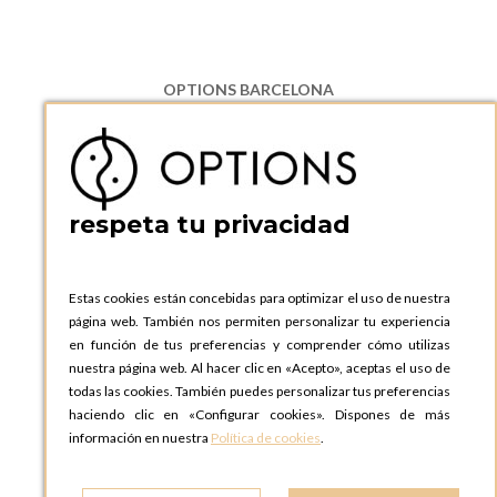
OPTIONS BARCELONA
P.I. Can Bernades-Subirà, C/ Ripollès, 12
08130 Santa Perpetua de Moguda, Barcelona
ESPAñA
Teléfono:
+34 935 724 041
respeta tu privacidad
OPTIONS BARCELONA SHOWROOM
c/ Laforja, 102
08021 BARCELONA
Estas cookies están concebidas para optimizar el uso de nuestra
ESPAñA
página web. También nos permiten personalizar tu experiencia
Teléfono:
+34 935 724 041
en función de tus preferencias y comprender cómo utilizas
nuestra página web. Al hacer clic en «Acepto», aceptas el uso de
OPTIONS MADRID
todas las cookies. También puedes personalizar tus preferencias
C. Lucio Emilio Cándido, 6,
haciendo clic en «Configurar cookies». Dispones de más
28803 Alcalá de Henares, Madrid
información en nuestra
Política de cookies
.
ESPAñA
Teléfono:
+34 918 300 344