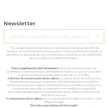
Newsletter
* En cumplimiento de lo previsto en el artículo 21 de la Ley 34/2002 de
Servicios de la Sociedad de la Información y Comercio Electrónico (LSSI), al
introducir su dirección de correo electrónico, usted da su consentimiento
para suscribirse al boletín informativo.
Fines y legitimación del tratamiento:
envío de comunicaciones de
productos o servicios a través del Boletín de Noticias al que se ha suscrito
(con el consentimiento del interesado, art. 6.1.a GDPR).
Criterios de conservación de los datos:
se conservarán durante no más
tiempo del necesario para mantener el fin del tratamiento o mientras
existan prescripciones legales que dictaminen su custodia y cuando ya no
sea necesario para ello, se suprimirán con medidas de seguridad
adecuadas para garantizar la anonimización de los datos o la destrucción
total de los mismos.
Comunicación de los datos:
no se comunicarán los datos a terceros, salvo
obligación legal.
Derechos que asisten al Interesado: