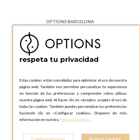
OPTIONS BARCELONA
P.I. Can Bernades-Subirà, C/ Ripollès, 12
08130 Santa Perpetua de Moguda, Barcelona
ESPAñA
Teléfono:
+34 935 724 041
respeta tu privacidad
OPTIONS BARCELONA SHOWROOM
c/ Laforja, 102
08021 BARCELONA
Estas cookies están concebidas para optimizar el uso de nuestra
ESPAñA
página web. También nos permiten personalizar tu experiencia
Teléfono:
+34 935 724 041
en función de tus preferencias y comprender cómo utilizas
nuestra página web. Al hacer clic en «Acepto», aceptas el uso de
OPTIONS MADRID
todas las cookies. También puedes personalizar tus preferencias
C. Lucio Emilio Cándido, 6,
haciendo clic en «Configurar cookies». Dispones de más
28803 Alcalá de Henares, Madrid
información en nuestra
Política de cookies
.
ESPAñA
Teléfono:
+34 918 300 344
Configuraciones
Acepto cookies