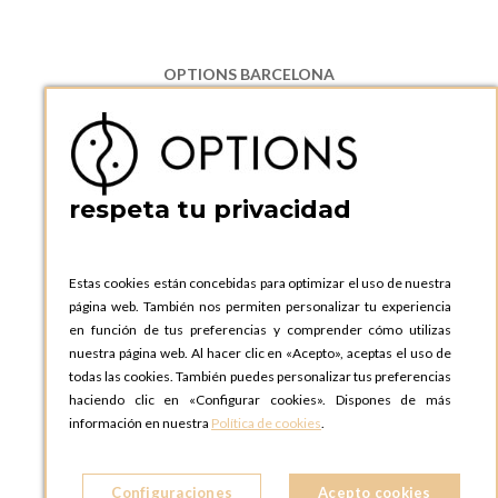
OPTIONS BARCELONA
P.I. Can Bernades-Subirà, C/ Ripollès, 12
08130 Santa Perpetua de Moguda, Barcelona
ESPAñA
Teléfono:
+34 935 724 041
respeta tu privacidad
OPTIONS BARCELONA SHOWROOM
c/ Laforja, 102
08021 BARCELONA
Estas cookies están concebidas para optimizar el uso de nuestra
ESPAñA
página web. También nos permiten personalizar tu experiencia
Teléfono:
+34 935 724 041
en función de tus preferencias y comprender cómo utilizas
nuestra página web. Al hacer clic en «Acepto», aceptas el uso de
OPTIONS MADRID
todas las cookies. También puedes personalizar tus preferencias
C. Lucio Emilio Cándido, 6,
haciendo clic en «Configurar cookies». Dispones de más
28803 Alcalá de Henares, Madrid
información en nuestra
Política de cookies
.
ESPAñA
Teléfono:
+34 918 300 344
Configuraciones
Acepto cookies