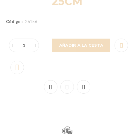
25CM
Código :
26156
AÑADIR A LA CESTA