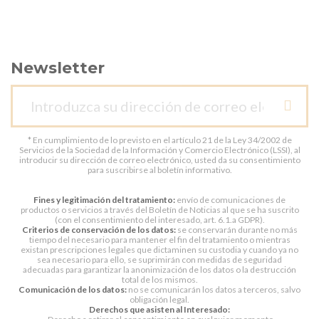
Newsletter
* En cumplimiento de lo previsto en el artículo 21 de la Ley 34/2002 de
Servicios de la Sociedad de la Información y Comercio Electrónico (LSSI), al
introducir su dirección de correo electrónico, usted da su consentimiento
para suscribirse al boletín informativo.
Fines y legitimación del tratamiento:
envío de comunicaciones de
productos o servicios a través del Boletín de Noticias al que se ha suscrito
(con el consentimiento del interesado, art. 6.1.a GDPR).
Criterios de conservación de los datos:
se conservarán durante no más
tiempo del necesario para mantener el fin del tratamiento o mientras
existan prescripciones legales que dictaminen su custodia y cuando ya no
sea necesario para ello, se suprimirán con medidas de seguridad
adecuadas para garantizar la anonimización de los datos o la destrucción
total de los mismos.
Comunicación de los datos:
no se comunicarán los datos a terceros, salvo
obligación legal.
Derechos que asisten al Interesado: