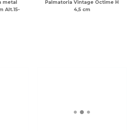
n metal
Palmatoria Vintage Octime H
m Alt.15-
4,5 cm