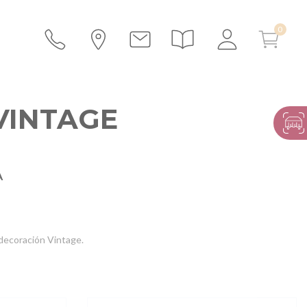
VINTAGE
A
 decoración Vintage.