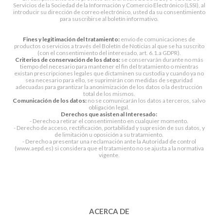
Servicios de la Sociedad de la Información y Comercio Electrónico (LSSI), al
introducir su dirección de correo electrónico, usted da su consentimiento
para suscribirse al boletín informativo.
Fines y legitimación del tratamiento:
envío de comunicaciones de
productos o servicios a través del Boletín de Noticias al que se ha suscrito
(con el consentimiento del interesado, art. 6.1.a GDPR).
Criterios de conservación de los datos:
se conservarán durante no más
tiempo del necesario para mantener el fin del tratamiento o mientras
existan prescripciones legales que dictaminen su custodia y cuando ya no
sea necesario para ello, se suprimirán con medidas de seguridad
adecuadas para garantizar la anonimización de los datos o la destrucción
total de los mismos.
Comunicación de los datos:
no se comunicarán los datos a terceros, salvo
obligación legal.
Derechos que asisten al Interesado:
- Derecho a retirar el consentimiento en cualquier momento.
- Derecho de acceso, rectificación, portabilidad y supresión de sus datos, y
de limitación u oposición a su tratamiento.
- Derecho a presentar una reclamación ante la Autoridad de control
(www.aepd.es) si considera que el tratamiento no se ajusta a la normativa
vigente.
ACERCA DE