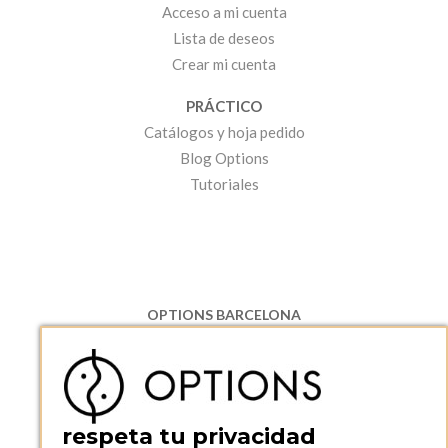
Acceso a mi cuenta
Lista de deseos
Crear mi cuenta
PRÁCTICO
Catálogos y hoja pedido
Blog Options
Tutoriales
OPTIONS BARCELONA
P.I. Can Bernades-Subirà, C/ Ripollès, 12
08130 Santa Perpetua de Moguda, Barcelona
ESPAñA
Teléfono:
+34 935 724 041
respeta tu privacidad
OPTIONS BARCELONA SHOWROOM