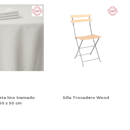
leta lino tramado
Silla Trocadero Wood
50 x 50 cm