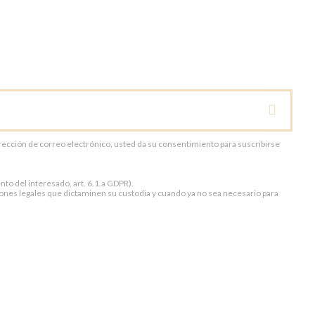
dirección de correo electrónico, usted da su consentimiento para suscribirse
to del interesado, art. 6.1.a GDPR).
ones legales que dictaminen su custodia y cuando ya no sea necesario para