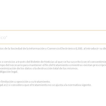
cios de la Sociedad de la Información y Comercio Electrónico (LSSI), al introducir su 
servicios a través del Boletín de Noticias al que se ha suscrito (con el consentimien
po del necesario para mantener el fin del tratamiento o mientras existan prescripci
onimización de los datos o la destrucción total de los mismos.
ligación legal.
e limitación u oposición a su tratamiento.
.es) si considera que el tratamiento no se ajusta a la normativa vigente.