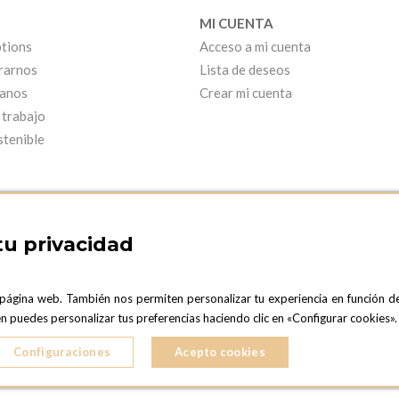
MI CUENTA
tions
Acceso a mi cuenta
rarnos
Lista de deseos
anos
Crear mi cuenta
 trabajo
stenible
tu privacidad
 página web. También nos permiten personalizar tu experiencia en función d
ARCELONA SHOWROOM
OPTIONS MADRID
ién puedes personalizar tus preferencias haciendo clic en «Configurar cookies
C. Lucio Emilio Cándido, 6,
ONA
28803 Alcalá de Henares, Madrid
Configuraciones
Acepto cookies
ESPAñA
5 724 041
Teléfono:
+34 918 300 344