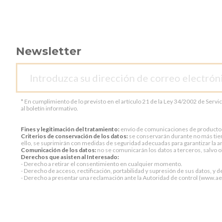
Newsletter
* En cumplimiento de lo previsto en el artículo 21 de la Ley 34/2002 de Servi
al boletín informativo.
Fines y legitimación del tratamiento:
envío de comunicaciones de productos o 
Criterios de conservación de los datos:
se conservarán durante no más tiem
ello, se suprimirán con medidas de seguridad adecuadas para garantizar la an
Comunicación de los datos:
no se comunicarán los datos a terceros, salvo ob
Derechos que asisten al Interesado:
- Derecho a retirar el consentimiento en cualquier momento.
- Derecho de acceso, rectificación, portabilidad y supresión de sus datos, y d
- Derecho a presentar una reclamación ante la Autoridad de control (www.aepd