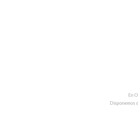
En O
Disponemos de 