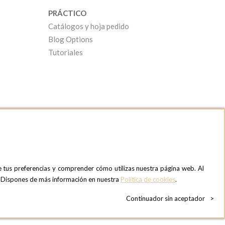
PRÁCTICO
Catálogos y hoja pedido
Blog Options
Tutoriales
e tus preferencias y comprender cómo utilizas nuestra página web. Al
OPTIONS MADRID SHOWROOM
». Dispones de más información en nuestra
Política de cookies
.
C/ Bárbara de Braganza, 2
28004 MADRID
Continuador sin aceptador
>
ESPAñA
Teléfono:
+34 918 300 344