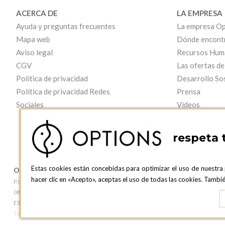
ACERCA DE
LA EMPRESA
Ayuda y preguntas frecuentes
La empresa Op
Mapa web
Dónde encont
Aviso legal
Recursos Hum
CGV
Las ofertas de
Política de privacidad
Desarrollo So
Política de privacidad Redes
Prensa
Sociales
Vídeos
respeta 
Estas cookies están concebidas para optimizar el uso de nuestra
OPTIONS BARCELONA
OPTIONS B
hacer clic en «Acepto», aceptas el uso de todas las cookies. Tamb
P.I. Can Bernades-Subirà, C/ Ripollès, 12
c/ Laforja, 102
08130 Santa Perpetua de Moguda, Barcelona
08021 BARCEL
ESPAñA
ESPAñA
Teléfono:
+34 935 724 041
Teléfono:
+34 93