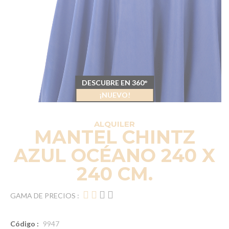
DESCUBRE EN 360°
¡NUEVO!
ALQUILER
MANTEL CHINTZ
AZUL OCÉANO 240 X
240 CM.
GAMA DE PRECIOS :
Código :
9947