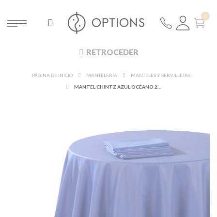
RETROCEDER
PÁGINA DE INICIO
MANTELERÍA
MANTELES Y SERVILLETAS
MANTEL CHINTZ AZUL OCÉANO 240 X 240 CM.