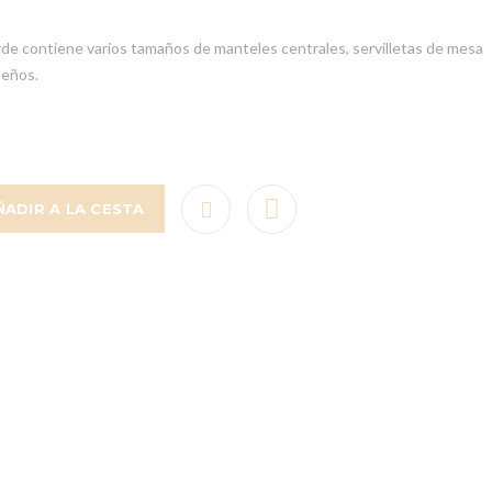
rde contiene varios tamaños de manteles centrales, servilletas de mesa
seños.
ÑADIR A LA CESTA