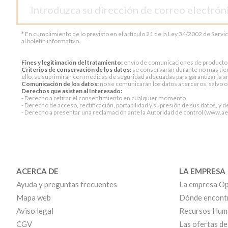
* En cumplimiento de lo previsto en el artículo 21 de la Ley 34/2002 de Servi
al boletín informativo.
Fines y legitimación del tratamiento:
envío de comunicaciones de productos o 
Criterios de conservación de los datos:
se conservarán durante no más tiem
ello, se suprimirán con medidas de seguridad adecuadas para garantizar la an
Comunicación de los datos:
no se comunicarán los datos a terceros, salvo ob
Derechos que asisten al Interesado:
- Derecho a retirar el consentimiento en cualquier momento.
- Derecho de acceso, rectificación, portabilidad y supresión de sus datos, y d
- Derecho a presentar una reclamación ante la Autoridad de control (www.aepd
ACERCA DE
LA EMPRESA
Ayuda y preguntas frecuentes
La empresa Op
Mapa web
Dónde encont
Aviso legal
Recursos Hum
CGV
Las ofertas de