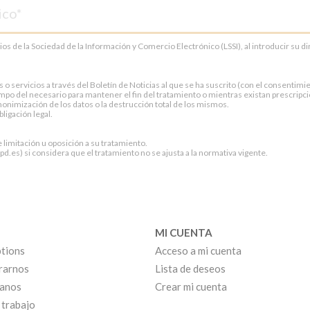
cios de la Sociedad de la Información y Comercio Electrónico (LSSI), al introducir su 
servicios a través del Boletín de Noticias al que se ha suscrito (con el consentimien
po del necesario para mantener el fin del tratamiento o mientras existan prescripci
onimización de los datos o la destrucción total de los mismos.
ligación legal.
e limitación u oposición a su tratamiento.
.es) si considera que el tratamiento no se ajusta a la normativa vigente.
MI CUENTA
tions
Acceso a mi cuenta
rarnos
Lista de deseos
anos
Crear mi cuenta
 trabajo