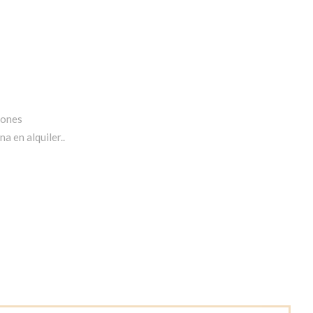
iones
a en alquiler..