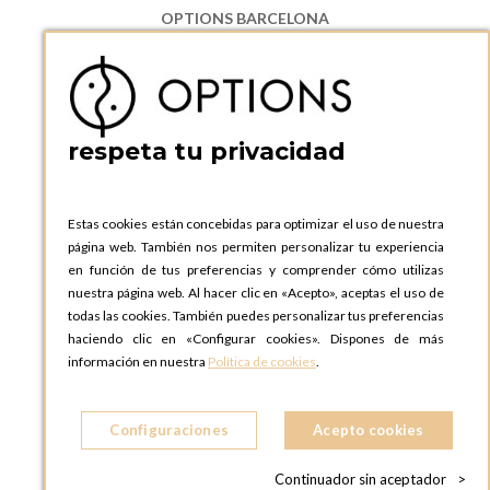
OPTIONS BARCELONA
P.I. Can Bernades-Subirà, C/ Ripollès, 12
08130 Santa Perpetua de Moguda, Barcelona
ESPAñA
Teléfono:
+34 935 724 041
respeta tu privacidad
OPTIONS BARCELONA SHOWROOM
c/ Laforja, 102
08021 BARCELONA
Estas cookies están concebidas para optimizar el uso de nuestra
ESPAñA
página web. También nos permiten personalizar tu experiencia
Teléfono:
+34 935 724 041
en función de tus preferencias y comprender cómo utilizas
nuestra página web. Al hacer clic en «Acepto», aceptas el uso de
OPTIONS MADRID
todas las cookies. También puedes personalizar tus preferencias
C. Lucio Emilio Cándido, 6,
haciendo clic en «Configurar cookies». Dispones de más
28803 Alcalá de Henares, Madrid
información en nuestra
Política de cookies
.
ESPAñA
Teléfono:
+34 918 300 344
Configuraciones
Acepto cookies
OPTIONS MADRID SHOWROOM
C/ Bárbara de Braganza, 2
Continuador sin aceptador
>
28004 MADRID