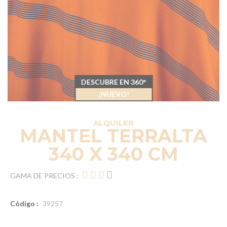
DESCUBRE EN 360°
¡NUEVO!
ALQUILER
MANTEL TERRALTA
340 X 340 CM
GAMA DE PRECIOS :
Código :
39257