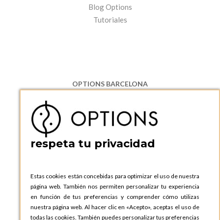
Blog Options
Tutoriales
OPTIONS BARCELONA
P.I. Can Bernades-Subirà, C/ Ripollès, 12
08130 Santa Perpetua de Moguda, Barcelona
ESPAñA
Teléfono:
+34 935 724 041
respeta tu privacidad
OPTIONS BARCELONA SHOWROOM
c/ Laforja, 102
08021 BARCELONA
Estas cookies están concebidas para optimizar el uso de nuestra
ESPAñA
página web. También nos permiten personalizar tu experiencia
Teléfono:
+34 935 724 041
en función de tus preferencias y comprender cómo utilizas
nuestra página web. Al hacer clic en «Acepto», aceptas el uso de
OPTIONS MADRID
todas las cookies. También puedes personalizar tus preferencias