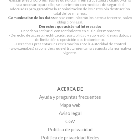
existan prescripciones legales que dictaminen su custodia y cuando ya no
sea necesario para ello, se suprimirán con medidas de seguridad
adecuadas para garantizar la anonimización de los datos o la destrucción
total de los mismos.
Comunicación de los datos:
no se comunicarán los datos a terceros, salvo
obligación legal.
Derechos que asisten al Interesado:
- Derecho a retirar el consentimiento en cualquier momento.
- Derecho de acceso, rectificación, portabilidad y supresión de sus datos, y
de limitación u oposición a su tratamiento.
- Derecho a presentar una reclamación ante la Autoridad de control
(www.aepd.es) si considera que el tratamiento no se ajusta a la normativa
vigente.
ACERCA DE
Ayuda y preguntas frecuentes
Mapa web
Aviso legal
CGV
Política de privacidad
Política de privacidad Redes