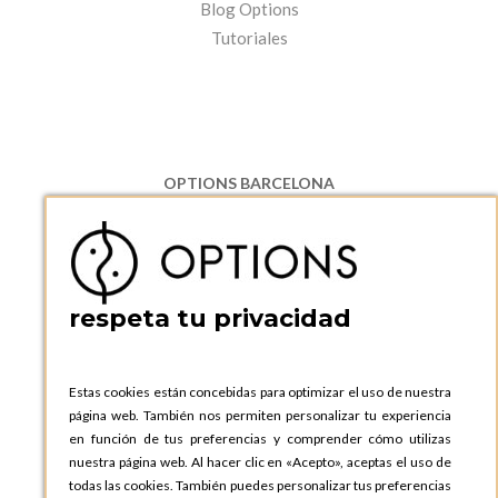
Blog Options
Tutoriales
OPTIONS BARCELONA
P.I. Can Bernades-Subirà, C/ Ripollès, 12
08130 Santa Perpetua de Moguda, Barcelona
ESPAñA
Teléfono:
+34 935 724 041
respeta tu privacidad
OPTIONS BARCELONA SHOWROOM
c/ Laforja, 102
08021 BARCELONA
Estas cookies están concebidas para optimizar el uso de nuestra
ESPAñA
página web. También nos permiten personalizar tu experiencia
Teléfono:
+34 935 724 041
en función de tus preferencias y comprender cómo utilizas
nuestra página web. Al hacer clic en «Acepto», aceptas el uso de
OPTIONS MADRID
todas las cookies. También puedes personalizar tus preferencias
C. Lucio Emilio Cándido, 6,