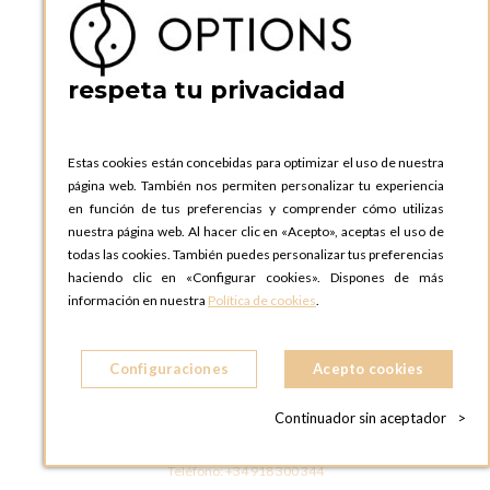
08130 Santa Perpetua de Moguda, Barcelona
ESPAñA
Teléfono:
+34 935 724 041
respeta tu privacidad
OPTIONS BARCELONA SHOWROOM
c/ Laforja, 102
08021 BARCELONA
Estas cookies están concebidas para optimizar el uso de nuestra
ESPAñA
página web. También nos permiten personalizar tu experiencia
Teléfono:
+34 935 724 041
en función de tus preferencias y comprender cómo utilizas
nuestra página web. Al hacer clic en «Acepto», aceptas el uso de
OPTIONS MADRID
todas las cookies. También puedes personalizar tus preferencias
C. Lucio Emilio Cándido, 6,
haciendo clic en «Configurar cookies». Dispones de más
28803 Alcalá de Henares, Madrid
información en nuestra
Política de cookies
.
ESPAñA
Teléfono:
+34 918 300 344
Configuraciones
Acepto cookies
OPTIONS MADRID SHOWROOM
C/ Bárbara de Braganza, 2
Continuador sin aceptador
>
28004 MADRID
ESPAñA
Teléfono:
+34 918 300 344