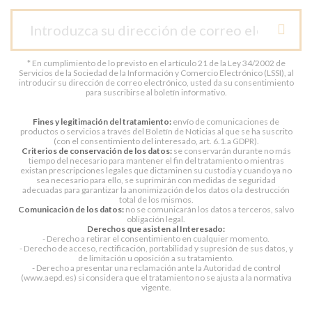
* En cumplimiento de lo previsto en el artículo 21 de la Ley 34/2002 de
Servicios de la Sociedad de la Información y Comercio Electrónico (LSSI), al
introducir su dirección de correo electrónico, usted da su consentimiento
para suscribirse al boletín informativo.
Fines y legitimación del tratamiento:
envío de comunicaciones de
productos o servicios a través del Boletín de Noticias al que se ha suscrito
(con el consentimiento del interesado, art. 6.1.a GDPR).
Criterios de conservación de los datos:
se conservarán durante no más
tiempo del necesario para mantener el fin del tratamiento o mientras
existan prescripciones legales que dictaminen su custodia y cuando ya no
sea necesario para ello, se suprimirán con medidas de seguridad
adecuadas para garantizar la anonimización de los datos o la destrucción
total de los mismos.
Comunicación de los datos:
no se comunicarán los datos a terceros, salvo
obligación legal.
Derechos que asisten al Interesado:
- Derecho a retirar el consentimiento en cualquier momento.
- Derecho de acceso, rectificación, portabilidad y supresión de sus datos, y
de limitación u oposición a su tratamiento.
- Derecho a presentar una reclamación ante la Autoridad de control
(www.aepd.es) si considera que el tratamiento no se ajusta a la normativa
vigente.