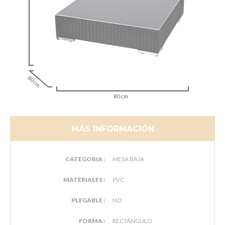
80 cm
80 cm
MÁS INFORMACIÓN
CATEGORIA :
MESA BAJA
MATERIALES :
PVC
PLEGABLE :
NO
FORMA :
RECTÁNGULO