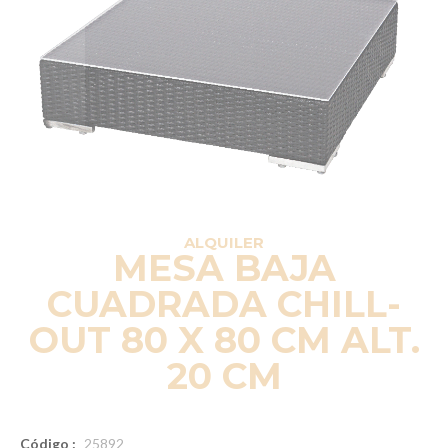
ALQUILER
MESA BAJA
CUADRADA CHILL-
OUT 80 X 80 CM ALT.
20 CM
Código :
25892