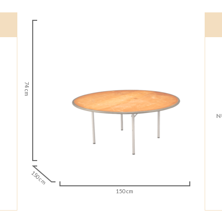
74 cm
N
150 cm
150 cm