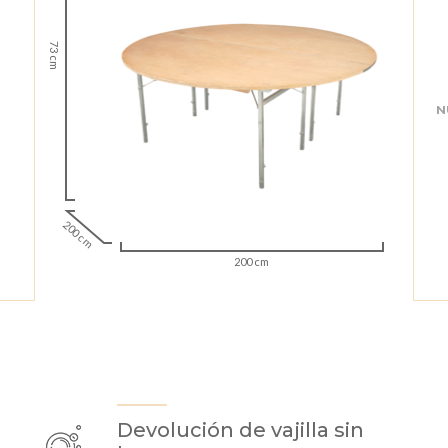
73 cm
N
200 cm
200 cm
Devolución de vajilla sin