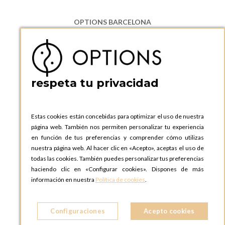
OPTIONS BARCELONA
P.I. Can Bernades-Subirà, C/ Ripollès, 12
08130 Santa Perpetua de Moguda, Barcelona
ESPAñA
Teléfono:
+34 935 724 041
respeta tu privacidad
OPTIONS BARCELONA SHOWROOM
c/ Laforja, 102
08021 BARCELONA
Estas cookies están concebidas para optimizar el uso de nuestra
ESPAñA
página web. También nos permiten personalizar tu experiencia
Teléfono:
+34 935 724 041
en función de tus preferencias y comprender cómo utilizas
nuestra página web. Al hacer clic en «Acepto», aceptas el uso de
OPTIONS MADRID
todas las cookies. También puedes personalizar tus preferencias
C. Lucio Emilio Cándido, 6,
haciendo clic en «Configurar cookies». Dispones de más
28803 Alcalá de Henares, Madrid
información en nuestra
Política de cookies
.
ESPAñA
Teléfono:
+34 918 300 344
Configuraciones
Acepto cookies
OPTIONS MADRID SHOWROOM