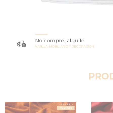
No compre, alquile
VAJILLA, MOBILIARIO Y DECORACIÓN
PRO