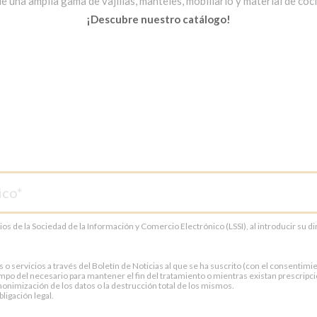
una amplia gama de vajillas, manteles, mobiliario y material de cocin
¡Descubre nuestro catálogo!
cios de la Sociedad de la Información y Comercio Electrónico (LSSI), al introducir su 
servicios a través del Boletín de Noticias al que se ha suscrito (con el consentimien
po del necesario para mantener el fin del tratamiento o mientras existan prescripci
onimización de los datos o la destrucción total de los mismos.
ligación legal.