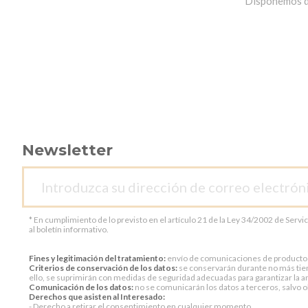
Disponemos de 
Newsletter
* En cumplimiento de lo previsto en el artículo 21 de la Ley 34/2002 de Servi
al boletín informativo.
Fines y legitimación del tratamiento:
envío de comunicaciones de productos o 
Criterios de conservación de los datos:
se conservarán durante no más tiem
ello, se suprimirán con medidas de seguridad adecuadas para garantizar la an
Comunicación de los datos:
no se comunicarán los datos a terceros, salvo ob
Derechos que asisten al Interesado:
- Derecho a retirar el consentimiento en cualquier momento.