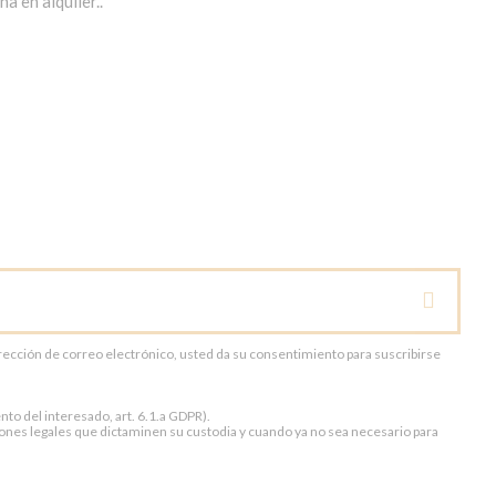
a en alquiler..
dirección de correo electrónico, usted da su consentimiento para suscribirse
to del interesado, art. 6.1.a GDPR).
ones legales que dictaminen su custodia y cuando ya no sea necesario para