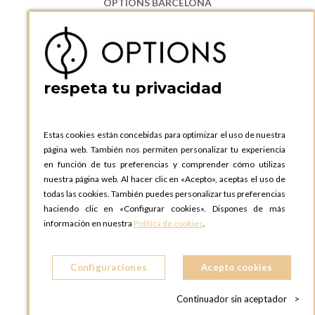
OPTIONS BARCELONA
P.I. Can Bernades-Subirà, C/ Ripollès, 12
08130 Santa Perpetua de Moguda, Barcelona
ESPAñA
Teléfono:
+34 935 724 041
respeta tu privacidad
OPTIONS BARCELONA SHOWROOM
c/ Laforja, 102
08021 BARCELONA
Estas cookies están concebidas para optimizar el uso de nuestra
ESPAñA
página web. También nos permiten personalizar tu experiencia
Teléfono:
+34 935 724 041
en función de tus preferencias y comprender cómo utilizas
nuestra página web. Al hacer clic en «Acepto», aceptas el uso de
OPTIONS MADRID
todas las cookies. También puedes personalizar tus preferencias
C. Lucio Emilio Cándido, 6,
haciendo clic en «Configurar cookies». Dispones de más
28803 Alcalá de Henares, Madrid
información en nuestra
Política de cookies
.
ESPAñA
Teléfono:
+34 918 300 344
Configuraciones
Acepto cookies
OPTIONS MADRID SHOWROOM
C/ Bárbara de Braganza, 2
Continuador sin aceptador
>
28004 MADRID