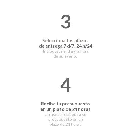
3
Selecciona tus plazos
de entrega 7 d/7, 24 h/24
Introduzca el día y la hora
de su evento
4
Recibe tu presupuesto
en un plazo de 24 horas
Un asesor elaborará
su
presupuesto en un
plazo
de 24 horas