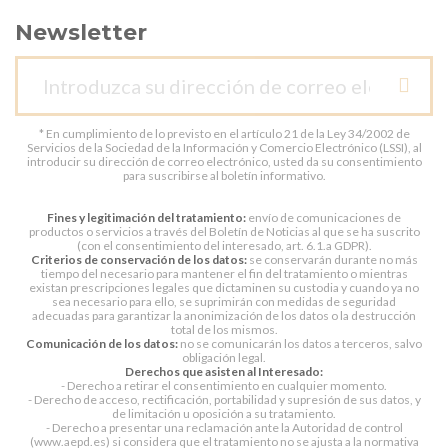
Newsletter
* En cumplimiento de lo previsto en el artículo 21 de la Ley 34/2002 de
Servicios de la Sociedad de la Información y Comercio Electrónico (LSSI), al
introducir su dirección de correo electrónico, usted da su consentimiento
para suscribirse al boletín informativo.
Fines y legitimación del tratamiento:
envío de comunicaciones de
productos o servicios a través del Boletín de Noticias al que se ha suscrito
(con el consentimiento del interesado, art. 6.1.a GDPR).
Criterios de conservación de los datos:
se conservarán durante no más
tiempo del necesario para mantener el fin del tratamiento o mientras
existan prescripciones legales que dictaminen su custodia y cuando ya no
sea necesario para ello, se suprimirán con medidas de seguridad
adecuadas para garantizar la anonimización de los datos o la destrucción
total de los mismos.
Comunicación de los datos:
no se comunicarán los datos a terceros, salvo
obligación legal.
Derechos que asisten al Interesado:
- Derecho a retirar el consentimiento en cualquier momento.
- Derecho de acceso, rectificación, portabilidad y supresión de sus datos, y
de limitación u oposición a su tratamiento.
- Derecho a presentar una reclamación ante la Autoridad de control
(www.aepd.es) si considera que el tratamiento no se ajusta a la normativa