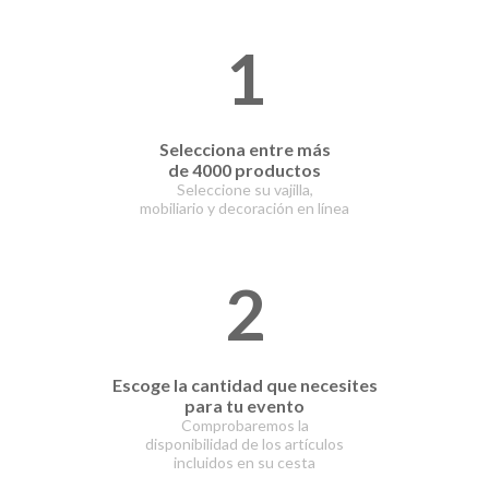
1
Selecciona entre
más
de 4000 productos
Seleccione su vajilla,
mobiliario y decoración en línea
2
Escoge la cantidad que necesites
para tu evento
Comprobaremos la
disponibilidad de los artículos
incluidos en su cesta