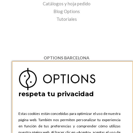
Catálogos y hoja pedido
Blog Options
Tutoriales
OPTIONS BARCELONA
P.I. Can Bernades-Subirà, C/ Ripollès, 12
08130 Santa Perpetua de Moguda, Barcelona
ESPAñA
Teléfono:
+34 935 724 041
respeta tu privacidad
OPTIONS BARCELONA SHOWROOM
c/ Laforja, 102
08021 BARCELONA
Estas cookies están concebidas para optimizar el uso de nuestra
ESPAñA
página web. También nos permiten personalizar tu experiencia
Teléfono:
+34 935 724 041
en función de tus preferencias y comprender cómo utilizas
nuestra página web. Al hacer clic en «Acepto», aceptas el uso de