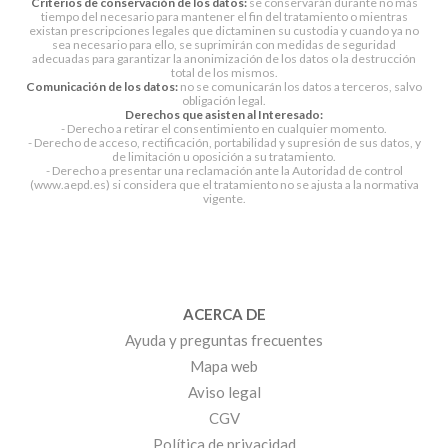
Criterios de conservación de los datos:
se conservarán durante no más
tiempo del necesario para mantener el fin del tratamiento o mientras
existan prescripciones legales que dictaminen su custodia y cuando ya no
sea necesario para ello, se suprimirán con medidas de seguridad
adecuadas para garantizar la anonimización de los datos o la destrucción
total de los mismos.
Comunicación de los datos:
no se comunicarán los datos a terceros, salvo
obligación legal.
Derechos que asisten al Interesado:
- Derecho a retirar el consentimiento en cualquier momento.
- Derecho de acceso, rectificación, portabilidad y supresión de sus datos, y
de limitación u oposición a su tratamiento.
- Derecho a presentar una reclamación ante la Autoridad de control
(www.aepd.es) si considera que el tratamiento no se ajusta a la normativa
vigente.
ACERCA DE
Ayuda y preguntas frecuentes
Mapa web
Aviso legal
CGV
Política de privacidad