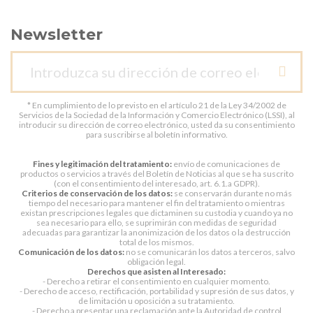
Newsletter
* En cumplimiento de lo previsto en el artículo 21 de la Ley 34/2002 de
Servicios de la Sociedad de la Información y Comercio Electrónico (LSSI), al
introducir su dirección de correo electrónico, usted da su consentimiento
para suscribirse al boletín informativo.
Fines y legitimación del tratamiento:
envío de comunicaciones de
productos o servicios a través del Boletín de Noticias al que se ha suscrito
(con el consentimiento del interesado, art. 6.1.a GDPR).
Criterios de conservación de los datos:
se conservarán durante no más
tiempo del necesario para mantener el fin del tratamiento o mientras
existan prescripciones legales que dictaminen su custodia y cuando ya no
sea necesario para ello, se suprimirán con medidas de seguridad
adecuadas para garantizar la anonimización de los datos o la destrucción
total de los mismos.
Comunicación de los datos:
no se comunicarán los datos a terceros, salvo
obligación legal.
Derechos que asisten al Interesado:
- Derecho a retirar el consentimiento en cualquier momento.
- Derecho de acceso, rectificación, portabilidad y supresión de sus datos, y
de limitación u oposición a su tratamiento.
- Derecho a presentar una reclamación ante la Autoridad de control