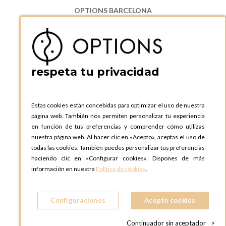
OPTIONS BARCELONA
P.I. Can Bernades-Subirà, C/ Ripollès, 12
08130 Santa Perpetua de Moguda, Barcelona
ESPAñA
Teléfono:
+34 935 724 041
respeta tu privacidad
OPTIONS BARCELONA SHOWROOM
c/ Laforja, 102
08021 BARCELONA
Estas cookies están concebidas para optimizar el uso de nuestra
ESPAñA
página web. También nos permiten personalizar tu experiencia
Teléfono:
+34 935 724 041
en función de tus preferencias y comprender cómo utilizas
nuestra página web. Al hacer clic en «Acepto», aceptas el uso de
OPTIONS MADRID
todas las cookies. También puedes personalizar tus preferencias
C. Lucio Emilio Cándido, 6,
haciendo clic en «Configurar cookies». Dispones de más
28803 Alcalá de Henares, Madrid
información en nuestra
Política de cookies
.
ESPAñA
Teléfono:
+34 918 300 344
Configuraciones
Acepto cookies
OPTIONS MADRID SHOWROOM
C/ Bárbara de Braganza, 2
Continuador sin aceptador
>