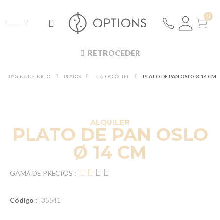
RETROCEDER
PÁGINA DE INICIO
PLATOS
PLATOS CÓCTEL
PLATO DE PAN OSLO Ø 14 CM
DESCUBRE EN 360°
¡NUEVO!
ALQUILER
PLATO DE PAN OSLO
Ø 14 CM
GAMA DE PRECIOS :
Código :
35541