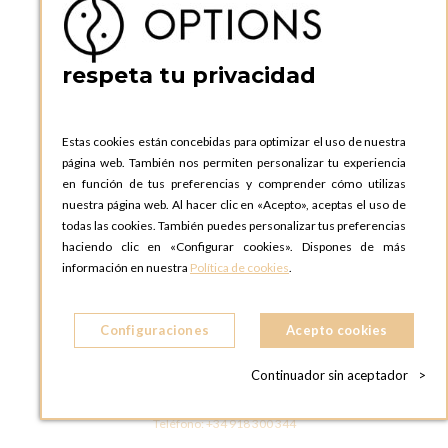
ESPAñA
Teléfono:
+34 935 724 041
respeta tu privacidad
OPTIONS BARCELONA SHOWROOM
c/ Laforja, 102
08021 BARCELONA
Estas cookies están concebidas para optimizar el uso de nuestra
ESPAñA
página web. También nos permiten personalizar tu experiencia
Teléfono:
+34 935 724 041
en función de tus preferencias y comprender cómo utilizas
nuestra página web. Al hacer clic en «Acepto», aceptas el uso de
OPTIONS MADRID
todas las cookies. También puedes personalizar tus preferencias
C. Lucio Emilio Cándido, 6,
haciendo clic en «Configurar cookies». Dispones de más
28803 Alcalá de Henares, Madrid
información en nuestra
Política de cookies
.
ESPAñA
Teléfono:
+34 918 300 344
Configuraciones
Acepto cookies
OPTIONS MADRID SHOWROOM
C/ Bárbara de Braganza, 2
Continuador sin aceptador
>
28004 MADRID
ESPAñA
Teléfono:
+34 918 300 344