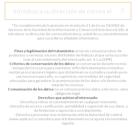
* En cumplimiento de lo previsto en el artículo 21 de la Ley 34/2002 de
Servicios de la Sociedad de la Información y Comercio Electrónico (LSSI), al
introducir su dirección de correo electrónico, usted da su consentimiento
para suscribirse al boletín informativo.
Fines y legitimación del tratamiento:
envío de comunicaciones de
productos o servicios a través del Boletín de Noticias al que se ha suscrito
(con el consentimiento del interesado, art. 6.1.a GDPR).
Criterios de conservación de los datos:
se conservarán durante no más
tiempo del necesario para mantener el fin del tratamiento o mientras
existan prescripciones legales que dictaminen su custodia y cuando ya no
sea necesario para ello, se suprimirán con medidas de seguridad
adecuadas para garantizar la anonimización de los datos o la destrucción
total de los mismos.
Comunicación de los datos:
no se comunicarán los datos a terceros, salvo
obligación legal.
Derechos que asisten al Interesado:
- Derecho a retirar el consentimiento en cualquier momento.
- Derecho de acceso, rectificación, portabilidad y supresión de sus datos, y
de limitación u oposición a su tratamiento.
- Derecho a presentar una reclamación ante la Autoridad de control
(www.aepd.es) si considera que el tratamiento no se ajusta a la normativa
vigente.