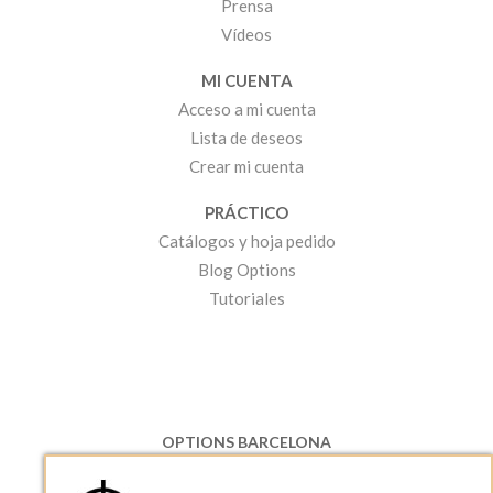
Prensa
Vídeos
MI CUENTA
Acceso a mi cuenta
Lista de deseos
Crear mi cuenta
PRÁCTICO
Catálogos y hoja pedido
Blog Options
Tutoriales
OPTIONS BARCELONA
P.I. Can Bernades-Subirà, C/ Ripollès, 12
08130 Santa Perpetua de Moguda, Barcelona