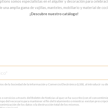
ptions somos especialistas en el alquiler y decoración para celebrac
una amplia gama de vajillas, manteles, mobiliario y material de cocin
¡Descubre nuestro catálogo!
cios de la Sociedad de la Información y Comercio Electrónico (LSSI), al introducir su 
servicios a través del Boletín de Noticias al que se ha suscrito (con el consentimien
po del necesario para mantener el fin del tratamiento o mientras existan prescripci
onimización de los datos o la destrucción total de los mismos.
ligación legal.