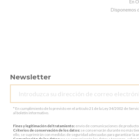
En O
Disponemos de 
Newsletter
* En cumplimiento de lo previsto en el artículo 21 de la Ley 34/2002 de Servi
al boletín informativo.
Fines y legitimación del tratamiento:
envío de comunicaciones de productos o 
Criterios de conservación de los datos:
se conservarán durante no más tiem
ello, se suprimirán con medidas de seguridad adecuadas para garantizar la an
Comunicación de los datos:
no se comunicarán los datos a terceros, salvo ob