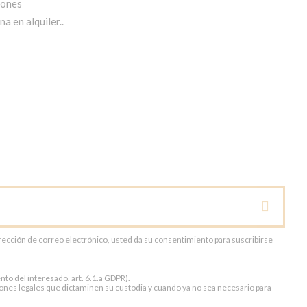
iones
a en alquiler..
dirección de correo electrónico, usted da su consentimiento para suscribirse
to del interesado, art. 6.1.a GDPR).
ones legales que dictaminen su custodia y cuando ya no sea necesario para