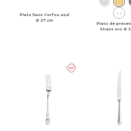
+3
Plato llano Corfou azul
Ø 27 cm
Plato de presen
Strass oro Ø 