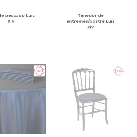
de pescado Luís
Tenedor de
XIV
entremés/postre Luís
XIV