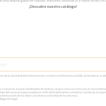
una amplia gama de vajillas, manteles, mobiliario y material de cocin
¡Descubre nuestro catálogo!
cios de la Sociedad de la Información y Comercio Electrónico (LSSI), al introducir su 
servicios a través del Boletín de Noticias al que se ha suscrito (con el consentimien
po del necesario para mantener el fin del tratamiento o mientras existan prescripci
onimización de los datos o la destrucción total de los mismos.
ligación legal.