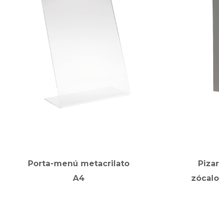
Porta-menú metacrilato
Piza
A4
zócalo