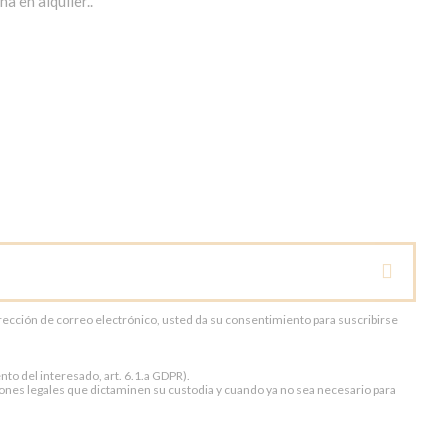
a en alquiler..
dirección de correo electrónico, usted da su consentimiento para suscribirse
to del interesado, art. 6.1.a GDPR).
ones legales que dictaminen su custodia y cuando ya no sea necesario para