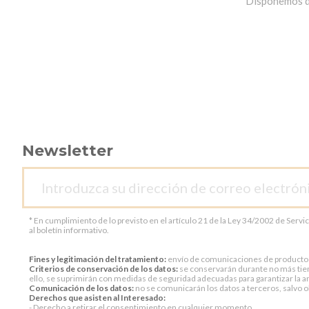
Disponemos de 
Newsletter
* En cumplimiento de lo previsto en el artículo 21 de la Ley 34/2002 de Servi
al boletín informativo.
Fines y legitimación del tratamiento:
envío de comunicaciones de productos o 
Criterios de conservación de los datos:
se conservarán durante no más tiem
ello, se suprimirán con medidas de seguridad adecuadas para garantizar la an
Comunicación de los datos:
no se comunicarán los datos a terceros, salvo ob
Derechos que asisten al Interesado:
- Derecho a retirar el consentimiento en cualquier momento.