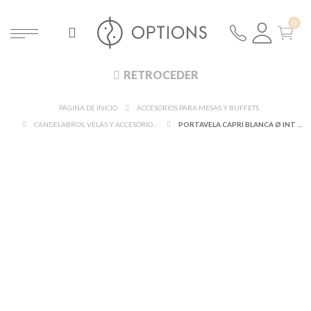
RETROCEDER
PÁGINA DE INICIO
ACCESORIOS PARA MESAS Y BUFFETS
CANDELABROS, VELAS Y ACCESORIOS DE ILUMINACIÓN
PORTAVELA CAPRI BLANCA Ø INT 5 CM Ø EXT 6,5 CM ALT. 6 CM