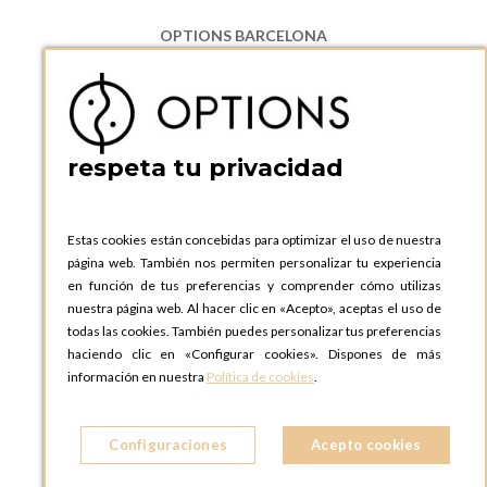
OPTIONS BARCELONA
P.I. Can Bernades-Subirà, C/ Ripollès, 12
08130 Santa Perpetua de Moguda, Barcelona
ESPAñA
Teléfono:
+34 935 724 041
respeta tu privacidad
OPTIONS BARCELONA SHOWROOM
c/ Laforja, 102
08021 BARCELONA
Estas cookies están concebidas para optimizar el uso de nuestra
ESPAñA
página web. También nos permiten personalizar tu experiencia
Teléfono:
+34 935 724 041
en función de tus preferencias y comprender cómo utilizas
nuestra página web. Al hacer clic en «Acepto», aceptas el uso de
OPTIONS MADRID
todas las cookies. También puedes personalizar tus preferencias
C. Lucio Emilio Cándido, 6,
haciendo clic en «Configurar cookies». Dispones de más
28803 Alcalá de Henares, Madrid
información en nuestra
Política de cookies
.
ESPAñA
Teléfono:
+34 918 300 344
Configuraciones
Acepto cookies
OPTIONS MADRID SHOWROOM
C/ Bárbara de Braganza, 2