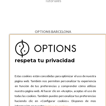
Tutoriales
OPTIONS BARCELONA
P.I. Can Bernades-Subirà, C/ Ripollès, 12
08130 Santa Perpetua de Moguda, Barcelona
ESPAñA
Teléfono:
+34 935 724 041
respeta tu privacidad
OPTIONS BARCELONA SHOWROOM
c/ Laforja, 102
08021 BARCELONA
Estas cookies están concebidas para optimizar el uso de nuestra
ESPAñA
página web. También nos permiten personalizar tu experiencia
Teléfono:
+34 935 724 041
en función de tus preferencias y comprender cómo utilizas
nuestra página web. Al hacer clic en «Acepto», aceptas el uso de
OPTIONS MADRID
todas las cookies. También puedes personalizar tus preferencias
C. Lucio Emilio Cándido, 6,
haciendo clic en «Configurar cookies». Dispones de más
28803 Alcalá de Henares, Madrid
información en nuestra
Política de cookies
.