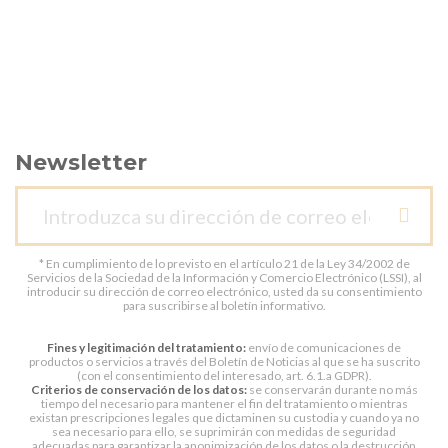
Newsletter
* En cumplimiento de lo previsto en el artículo 21 de la Ley 34/2002 de
Servicios de la Sociedad de la Información y Comercio Electrónico (LSSI), al
introducir su dirección de correo electrónico, usted da su consentimiento
para suscribirse al boletín informativo.
Fines y legitimación del tratamiento:
envío de comunicaciones de
productos o servicios a través del Boletín de Noticias al que se ha suscrito
(con el consentimiento del interesado, art. 6.1.a GDPR).
Criterios de conservación de los datos:
se conservarán durante no más
tiempo del necesario para mantener el fin del tratamiento o mientras
existan prescripciones legales que dictaminen su custodia y cuando ya no
sea necesario para ello, se suprimirán con medidas de seguridad
adecuadas para garantizar la anonimización de los datos o la destrucción