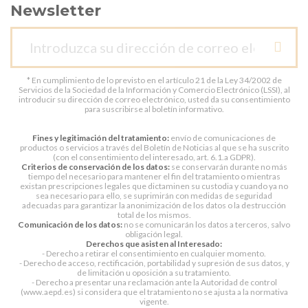
Newsletter
* En cumplimiento de lo previsto en el artículo 21 de la Ley 34/2002 de
Servicios de la Sociedad de la Información y Comercio Electrónico (LSSI), al
introducir su dirección de correo electrónico, usted da su consentimiento
para suscribirse al boletín informativo.
Fines y legitimación del tratamiento:
envío de comunicaciones de
productos o servicios a través del Boletín de Noticias al que se ha suscrito
(con el consentimiento del interesado, art. 6.1.a GDPR).
Criterios de conservación de los datos:
se conservarán durante no más
tiempo del necesario para mantener el fin del tratamiento o mientras
existan prescripciones legales que dictaminen su custodia y cuando ya no
sea necesario para ello, se suprimirán con medidas de seguridad
adecuadas para garantizar la anonimización de los datos o la destrucción
total de los mismos.
Comunicación de los datos:
no se comunicarán los datos a terceros, salvo
obligación legal.
Derechos que asisten al Interesado:
- Derecho a retirar el consentimiento en cualquier momento.
- Derecho de acceso, rectificación, portabilidad y supresión de sus datos, y
de limitación u oposición a su tratamiento.
- Derecho a presentar una reclamación ante la Autoridad de control
(www.aepd.es) si considera que el tratamiento no se ajusta a la normativa
vigente.