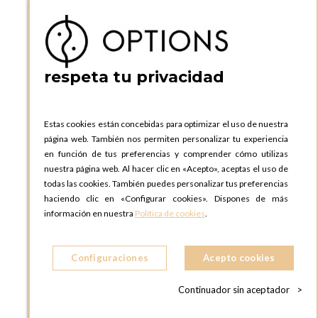
P.I. Can Bernades-Subirà, C/ Ripollès, 12
08130 Santa Perpetua de Moguda, Barcelona
ESPAñA
Teléfono:
+34 935 724 041
respeta tu privacidad
OPTIONS BARCELONA SHOWROOM
c/ Laforja, 102
08021 BARCELONA
Estas cookies están concebidas para optimizar el uso de nuestra
ESPAñA
página web. También nos permiten personalizar tu experiencia
Teléfono:
+34 935 724 041
en función de tus preferencias y comprender cómo utilizas
nuestra página web. Al hacer clic en «Acepto», aceptas el uso de
OPTIONS MADRID
todas las cookies. También puedes personalizar tus preferencias
C. Lucio Emilio Cándido, 6,
haciendo clic en «Configurar cookies». Dispones de más
28803 Alcalá de Henares, Madrid
información en nuestra
Política de cookies
.
ESPAñA
Teléfono:
+34 918 300 344
Configuraciones
Acepto cookies
OPTIONS MADRID SHOWROOM
C/ Bárbara de Braganza, 2
Continuador sin aceptador
>
28004 MADRID
ESPAñA