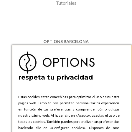
Tutoriales
OPTIONS BARCELONA
P.I. Can Bernades-Subirà, C/ Ripollès, 12
08130 Santa Perpetua de Moguda, Barcelona
ESPAñA
Teléfono:
+34 935 724 041
respeta tu privacidad
OPTIONS BARCELONA SHOWROOM
c/ Laforja, 102
08021 BARCELONA
Estas cookies están concebidas para optimizar el uso de nuestra
ESPAñA
página web. También nos permiten personalizar tu experiencia
Teléfono:
+34 935 724 041
en función de tus preferencias y comprender cómo utilizas
nuestra página web. Al hacer clic en «Acepto», aceptas el uso de
OPTIONS MADRID
todas las cookies. También puedes personalizar tus preferencias
C. Lucio Emilio Cándido, 6,
haciendo clic en «Configurar cookies». Dispones de más
28803 Alcalá de Henares, Madrid