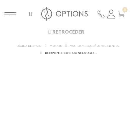
RETROCEDER
PÁGINA DE INICIO
MENAJE
VASITOS Y PEQUEÑOS RECIPIENTES
RECIPIENTE CORFOU NEGRO Ø 12,7 CM ALT 3,5 CM 18 CL