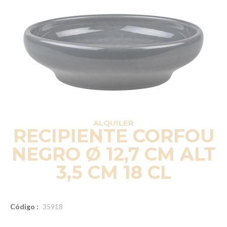
ALQUILER
RECIPIENTE CORFOU
NEGRO Ø 12,7 CM ALT
3,5 CM 18 CL
Código :
35918