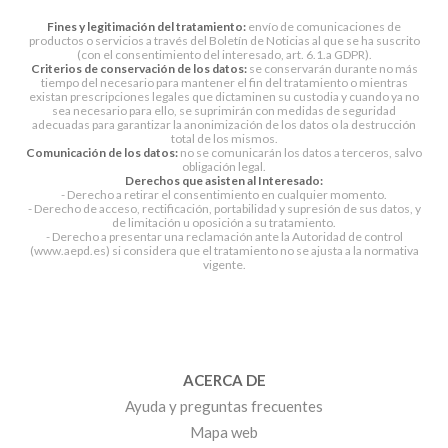
Fines y legitimación del tratamiento:
envío de comunicaciones de
productos o servicios a través del Boletín de Noticias al que se ha suscrito
(con el consentimiento del interesado, art. 6.1.a GDPR).
Criterios de conservación de los datos:
se conservarán durante no más
tiempo del necesario para mantener el fin del tratamiento o mientras
existan prescripciones legales que dictaminen su custodia y cuando ya no
sea necesario para ello, se suprimirán con medidas de seguridad
adecuadas para garantizar la anonimización de los datos o la destrucción
total de los mismos.
Comunicación de los datos:
no se comunicarán los datos a terceros, salvo
obligación legal.
Derechos que asisten al Interesado:
- Derecho a retirar el consentimiento en cualquier momento.
- Derecho de acceso, rectificación, portabilidad y supresión de sus datos, y
de limitación u oposición a su tratamiento.
- Derecho a presentar una reclamación ante la Autoridad de control
(www.aepd.es) si considera que el tratamiento no se ajusta a la normativa
vigente.
ACERCA DE
Ayuda y preguntas frecuentes
Mapa web