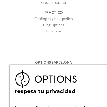
Crear mi cuenta
PRÁCTICO
Catálogos y hoja pedido
Blog Options
Tutoriales
OPTIONS BARCELONA
P.I. Can Bernades-Subirà, C/ Ripollès, 12
08130 Santa Perpetua de Moguda, Barcelona
ESPAñA
Teléfono:
+34 935 724 041
respeta tu privacidad
OPTIONS BARCELONA SHOWROOM
c/ Laforja, 102
08021 BARCELONA