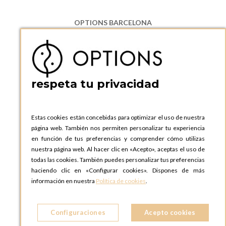
OPTIONS BARCELONA
P.I. Can Bernades-Subirà, C/ Ripollès, 12
08130 Santa Perpetua de Moguda, Barcelona
ESPAñA
Teléfono:
+34 935 724 041
respeta tu privacidad
OPTIONS BARCELONA SHOWROOM
c/ Laforja, 102
08021 BARCELONA
Estas cookies están concebidas para optimizar el uso de nuestra
ESPAñA
página web. También nos permiten personalizar tu experiencia
Teléfono:
+34 935 724 041
en función de tus preferencias y comprender cómo utilizas
nuestra página web. Al hacer clic en «Acepto», aceptas el uso de
OPTIONS MADRID
todas las cookies. También puedes personalizar tus preferencias
C. Lucio Emilio Cándido, 6,
haciendo clic en «Configurar cookies». Dispones de más
28803 Alcalá de Henares, Madrid
información en nuestra
Política de cookies
.
ESPAñA
Teléfono:
+34 918 300 344
Configuraciones
Acepto cookies
OPTIONS MADRID SHOWROOM