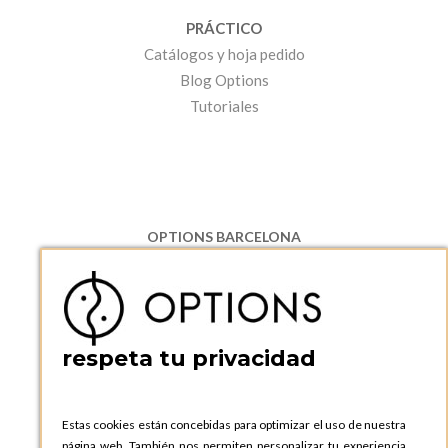
PRÁCTICO
Catálogos y hoja pedido
Blog Options
Tutoriales
OPTIONS BARCELONA
P.I. Can Bernades-Subirà, C/ Ripollès, 12
08130 Santa Perpetua de Moguda, Barcelona
ESPAñA
Teléfono:
+34 935 724 041
respeta tu privacidad
OPTIONS BARCELONA SHOWROOM
c/ Laforja, 102
08021 BARCELONA
Estas cookies están concebidas para optimizar el uso de nuestra
ESPAñA
página web. También nos permiten personalizar tu experiencia