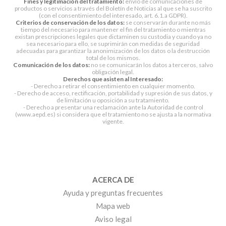
Fines y legitimación del tratamiento:
envío de comunicaciones de
productos o servicios a través del Boletín de Noticias al que se ha suscrito
(con el consentimiento del interesado, art. 6.1.a GDPR).
Criterios de conservación de los datos:
se conservarán durante no más
tiempo del necesario para mantener el fin del tratamiento o mientras
existan prescripciones legales que dictaminen su custodia y cuando ya no
sea necesario para ello, se suprimirán con medidas de seguridad
adecuadas para garantizar la anonimización de los datos o la destrucción
total de los mismos.
Comunicación de los datos:
no se comunicarán los datos a terceros, salvo
obligación legal.
Derechos que asisten al Interesado:
- Derecho a retirar el consentimiento en cualquier momento.
- Derecho de acceso, rectificación, portabilidad y supresión de sus datos, y
de limitación u oposición a su tratamiento.
- Derecho a presentar una reclamación ante la Autoridad de control
(www.aepd.es) si considera que el tratamiento no se ajusta a la normativa
vigente.
ACERCA DE
Ayuda y preguntas frecuentes
Mapa web
Aviso legal