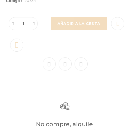
Código :
20734
AÑADIR A LA CESTA
No compre, alquile