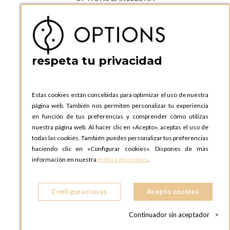
P.I. Can Bernades-Subirà, C/ Ripollès, 12
08130 Santa Perpetua de Moguda, Barcelona
ESPAñA
Teléfono:
+34 935 724 041
respeta tu privacidad
OPTIONS BARCELONA SHOWROOM
c/ Laforja, 102
08021 BARCELONA
Estas cookies están concebidas para optimizar el uso de nuestra
ESPAñA
página web. También nos permiten personalizar tu experiencia
Teléfono:
+34 935 724 041
en función de tus preferencias y comprender cómo utilizas
nuestra página web. Al hacer clic en «Acepto», aceptas el uso de
OPTIONS MADRID
todas las cookies. También puedes personalizar tus preferencias
C. Lucio Emilio Cándido, 6,
haciendo clic en «Configurar cookies». Dispones de más
28803 Alcalá de Henares, Madrid
información en nuestra
Política de cookies
.
ESPAñA
Teléfono:
+34 918 300 344
Configuraciones
Acepto cookies
OPTIONS MADRID SHOWROOM
C/ Bárbara de Braganza, 2
Continuador sin aceptador
>
28004 MADRID
ESPAñA