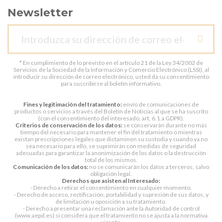
Newsletter
* En cumplimiento de lo previsto en el artículo 21 de la Ley 34/2002 de
Servicios de la Sociedad de la Información y Comercio Electrónico (LSSI), al
introducir su dirección de correo electrónico, usted da su consentimiento
para suscribirse al boletín informativo.
Fines y legitimación del tratamiento:
envío de comunicaciones de
productos o servicios a través del Boletín de Noticias al que se ha suscrito
(con el consentimiento del interesado, art. 6.1.a GDPR).
Criterios de conservación de los datos:
se conservarán durante no más
tiempo del necesario para mantener el fin del tratamiento o mientras
existan prescripciones legales que dictaminen su custodia y cuando ya no
sea necesario para ello, se suprimirán con medidas de seguridad
adecuadas para garantizar la anonimización de los datos o la destrucción
total de los mismos.
Comunicación de los datos:
no se comunicarán los datos a terceros, salvo
obligación legal.
Derechos que asisten al Interesado:
- Derecho a retirar el consentimiento en cualquier momento.
- Derecho de acceso, rectificación, portabilidad y supresión de sus datos, y
de limitación u oposición a su tratamiento.
- Derecho a presentar una reclamación ante la Autoridad de control
(www.aepd.es) si considera que el tratamiento no se ajusta a la normativa