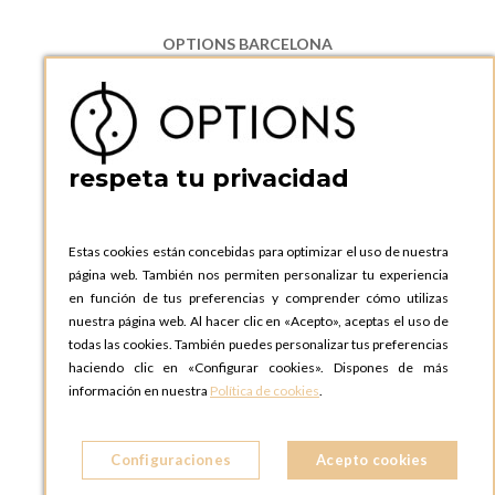
OPTIONS BARCELONA
P.I. Can Bernades-Subirà, C/ Ripollès, 12
08130 Santa Perpetua de Moguda, Barcelona
ESPAñA
Teléfono:
+34 935 724 041
respeta tu privacidad
OPTIONS BARCELONA SHOWROOM
c/ Laforja, 102
08021 BARCELONA
Estas cookies están concebidas para optimizar el uso de nuestra
ESPAñA
página web. También nos permiten personalizar tu experiencia
Teléfono:
+34 935 724 041
en función de tus preferencias y comprender cómo utilizas
nuestra página web. Al hacer clic en «Acepto», aceptas el uso de
OPTIONS MADRID
todas las cookies. También puedes personalizar tus preferencias
C. Lucio Emilio Cándido, 6,
haciendo clic en «Configurar cookies». Dispones de más
28803 Alcalá de Henares, Madrid
información en nuestra
Política de cookies
.
ESPAñA
Teléfono:
+34 918 300 344
Configuraciones
Acepto cookies
OPTIONS MADRID SHOWROOM
C/ Bárbara de Braganza, 2