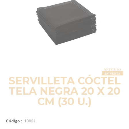
SERVILLETA CÓCTEL
TELA NEGRA 20 X 20
CM (30 U.)
Código :
10821