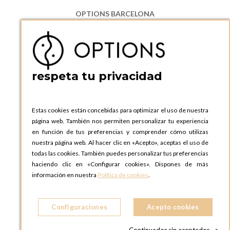
OPTIONS BARCELONA
P.I. Can Bernades-Subirà, C/ Ripollès, 12
08130 Santa Perpetua de Moguda, Barcelona
ESPAñA
Teléfono:
+34 935 724 041
respeta tu privacidad
OPTIONS BARCELONA SHOWROOM
c/ Laforja, 102
08021 BARCELONA
Estas cookies están concebidas para optimizar el uso de nuestra
ESPAñA
página web. También nos permiten personalizar tu experiencia
Teléfono:
+34 935 724 041
en función de tus preferencias y comprender cómo utilizas
nuestra página web. Al hacer clic en «Acepto», aceptas el uso de
OPTIONS MADRID
todas las cookies. También puedes personalizar tus preferencias
C. Lucio Emilio Cándido, 6,
haciendo clic en «Configurar cookies». Dispones de más
28803 Alcalá de Henares, Madrid
información en nuestra
Política de cookies
.
ESPAñA
Teléfono:
+34 918 300 344
Configuraciones
Acepto cookies
OPTIONS MADRID SHOWROOM
C/ Bárbara de Braganza, 2