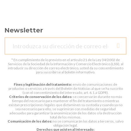
Newsletter
* En cumplimiento de lo previsto en el artículo 21 de la Ley 34/2002 de
Servicios de la Sociedad de la Información y Comercio Electrónico (LSSI), al
introducir su dirección de correo electrónico, usted da su consentimiento
para suscribirse al boletín informativo.
Fines y legitimación del tratamiento:
envío de comunicaciones de
productos o servicios a través del Boletín de Noticias al que se ha suscrito
(con el consentimiento del interesado, art. 6.1.a GDPR).
Criterios de conservación de los datos:
se conservarán durante no más
tiempo del necesario para mantener el fin del tratamiento o mientras
existan prescripciones legales que dictaminen su custodia y cuando ya no
sea necesario para ello, se suprimirán con medidas de seguridad
adecuadas para garantizar la anonimización de los datos o la destrucción
total de los mismos.
Comunicación de los datos:
no se comunicarán los datos a terceros, salvo
obligación legal.
Derechos que asisten al Interesado: