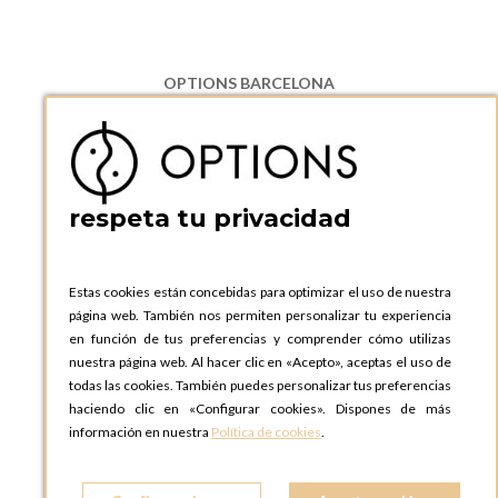
OPTIONS BARCELONA
P.I. Can Bernades-Subirà, C/ Ripollès, 12
08130 Santa Perpetua de Moguda, Barcelona
ESPAñA
Teléfono:
+34 935 724 041
respeta tu privacidad
OPTIONS BARCELONA SHOWROOM
c/ Laforja, 102
08021 BARCELONA
Estas cookies están concebidas para optimizar el uso de nuestra
ESPAñA
página web. También nos permiten personalizar tu experiencia
Teléfono:
+34 935 724 041
en función de tus preferencias y comprender cómo utilizas
nuestra página web. Al hacer clic en «Acepto», aceptas el uso de
OPTIONS MADRID
todas las cookies. También puedes personalizar tus preferencias
C. Lucio Emilio Cándido, 6,
haciendo clic en «Configurar cookies». Dispones de más
28803 Alcalá de Henares, Madrid
información en nuestra
Política de cookies
.
ESPAñA
Teléfono:
+34 918 300 344