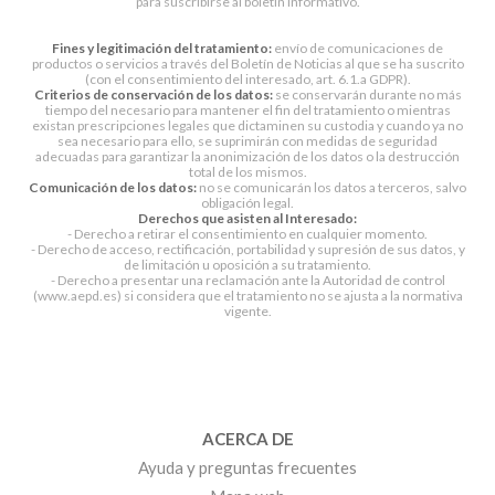
para suscribirse al boletín informativo.
Fines y legitimación del tratamiento:
envío de comunicaciones de
productos o servicios a través del Boletín de Noticias al que se ha suscrito
(con el consentimiento del interesado, art. 6.1.a GDPR).
Criterios de conservación de los datos:
se conservarán durante no más
tiempo del necesario para mantener el fin del tratamiento o mientras
existan prescripciones legales que dictaminen su custodia y cuando ya no
sea necesario para ello, se suprimirán con medidas de seguridad
adecuadas para garantizar la anonimización de los datos o la destrucción
total de los mismos.
Comunicación de los datos:
no se comunicarán los datos a terceros, salvo
obligación legal.
Derechos que asisten al Interesado:
- Derecho a retirar el consentimiento en cualquier momento.
- Derecho de acceso, rectificación, portabilidad y supresión de sus datos, y
de limitación u oposición a su tratamiento.
- Derecho a presentar una reclamación ante la Autoridad de control
(www.aepd.es) si considera que el tratamiento no se ajusta a la normativa
vigente.
ACERCA DE
Ayuda y preguntas frecuentes