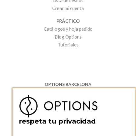
Lista de deseos
Crear mi cuenta
PRÁCTICO
Catálogos y hoja pedido
Blog Options
Tutoriales
OPTIONS BARCELONA
P.I. Can Bernades-Subirà, C/ Ripollès, 12
08130 Santa Perpetua de Moguda, Barcelona
ESPAñA
Teléfono:
+34 935 724 041
respeta tu privacidad
OPTIONS BARCELONA SHOWROOM
c/ Laforja, 102