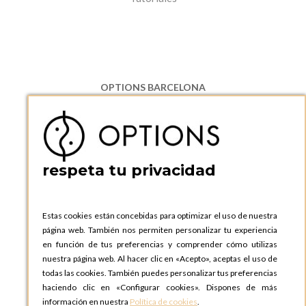
OPTIONS BARCELONA
P.I. Can Bernades-Subirà, C/ Ripollès, 12
08130 Santa Perpetua de Moguda, Barcelona
ESPAñA
Teléfono:
+34 935 724 041
respeta tu privacidad
OPTIONS BARCELONA SHOWROOM
c/ Laforja, 102
08021 BARCELONA
Estas cookies están concebidas para optimizar el uso de nuestra
ESPAñA
página web. También nos permiten personalizar tu experiencia
Teléfono:
+34 935 724 041
en función de tus preferencias y comprender cómo utilizas
nuestra página web. Al hacer clic en «Acepto», aceptas el uso de
OPTIONS MADRID
todas las cookies. También puedes personalizar tus preferencias
C. Lucio Emilio Cándido, 6,
haciendo clic en «Configurar cookies». Dispones de más
28803 Alcalá de Henares, Madrid
información en nuestra
Política de cookies
.