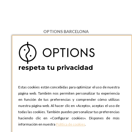
OPTIONS BARCELONA
P.I. Can Bernades-Subirà, C/ Ripollès, 12
08130 Santa Perpetua de Moguda, Barcelona
ESPAñA
Teléfono:
+34 935 724 041
respeta tu privacidad
OPTIONS BARCELONA SHOWROOM
c/ Laforja, 102
08021 BARCELONA
Estas cookies están concebidas para optimizar el uso de nuestra
ESPAñA
página web. También nos permiten personalizar tu experiencia
Teléfono:
+34 935 724 041
en función de tus preferencias y comprender cómo utilizas
nuestra página web. Al hacer clic en «Acepto», aceptas el uso de
OPTIONS MADRID
todas las cookies. También puedes personalizar tus preferencias
C. Lucio Emilio Cándido, 6,
haciendo clic en «Configurar cookies». Dispones de más
28803 Alcalá de Henares, Madrid
información en nuestra
Política de cookies
.
ESPAñA