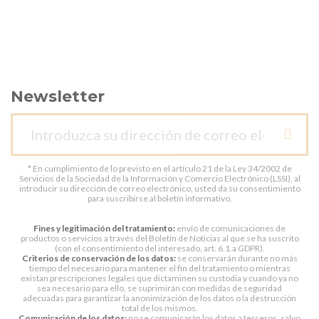
Newsletter
* En cumplimiento de lo previsto en el artículo 21 de la Ley 34/2002 de
Servicios de la Sociedad de la Información y Comercio Electrónico (LSSI), al
introducir su dirección de correo electrónico, usted da su consentimiento
para suscribirse al boletín informativo.
Fines y legitimación del tratamiento:
envío de comunicaciones de
productos o servicios a través del Boletín de Noticias al que se ha suscrito
(con el consentimiento del interesado, art. 6.1.a GDPR).
Criterios de conservación de los datos:
se conservarán durante no más
tiempo del necesario para mantener el fin del tratamiento o mientras
existan prescripciones legales que dictaminen su custodia y cuando ya no
sea necesario para ello, se suprimirán con medidas de seguridad
adecuadas para garantizar la anonimización de los datos o la destrucción
total de los mismos.
Comunicación de los datos:
no se comunicarán los datos a terceros, salvo