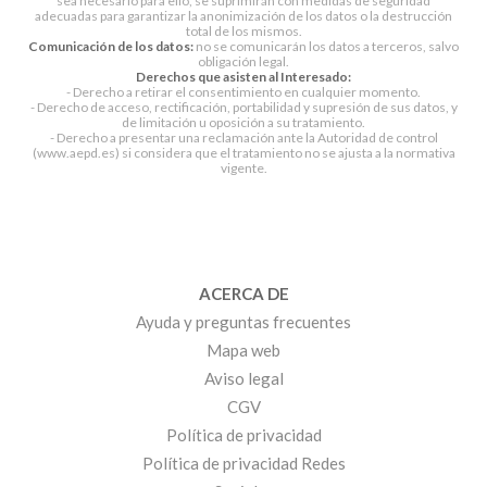
sea necesario para ello, se suprimirán con medidas de seguridad
adecuadas para garantizar la anonimización de los datos o la destrucción
total de los mismos.
Comunicación de los datos:
no se comunicarán los datos a terceros, salvo
obligación legal.
Derechos que asisten al Interesado:
- Derecho a retirar el consentimiento en cualquier momento.
- Derecho de acceso, rectificación, portabilidad y supresión de sus datos, y
de limitación u oposición a su tratamiento.
- Derecho a presentar una reclamación ante la Autoridad de control
(www.aepd.es) si considera que el tratamiento no se ajusta a la normativa
vigente.
ACERCA DE
Ayuda y preguntas frecuentes
Mapa web
Aviso legal
CGV
Política de privacidad
Política de privacidad Redes