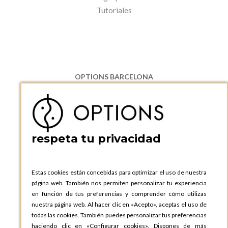
Tutoriales
OPTIONS BARCELONA
P.I. Can Bernades-Subirà, C/ Ripollès, 12
08130 Santa Perpetua de Moguda, Barcelona
ESPAñA
Teléfono:
+34 935 724 041
respeta tu privacidad
OPTIONS BARCELONA SHOWROOM
c/ Laforja, 102
08021 BARCELONA
Estas cookies están concebidas para optimizar el uso de nuestra
ESPAñA
página web. También nos permiten personalizar tu experiencia
Teléfono:
+34 935 724 041
en función de tus preferencias y comprender cómo utilizas
nuestra página web. Al hacer clic en «Acepto», aceptas el uso de
OPTIONS MADRID
todas las cookies. También puedes personalizar tus preferencias
C. Lucio Emilio Cándido, 6,
haciendo clic en «Configurar cookies». Dispones de más