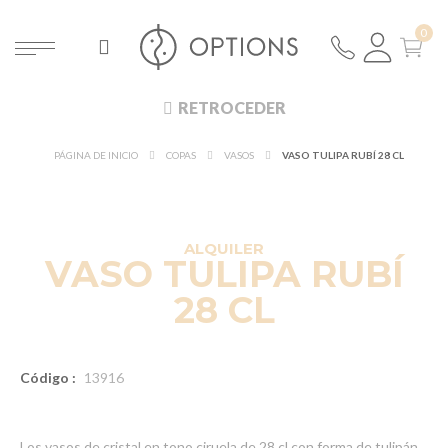
RETROCEDER
PÁGINA DE INICIO
COPAS
VASOS
VASO TULIPA RUBÍ 28 CL
DESCUBRE EN 360°
¡NUEVO!
ALQUILER
VASO TULIPA RUBÍ
28 CL
Código :
13916
Los vasos de cristal en tono ciruela de 28 cl con forma de tulipán