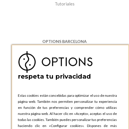
Tutoriales
OPTIONS BARCELONA
P.I. Can Bernades-Subirà, C/ Ripollès, 12
08130 Santa Perpetua de Moguda, Barcelona
ESPAñA
Teléfono:
+34 935 724 041
respeta tu privacidad
OPTIONS BARCELONA SHOWROOM
c/ Laforja, 102
08021 BARCELONA
Estas cookies están concebidas para optimizar el uso de nuestra
ESPAñA
página web. También nos permiten personalizar tu experiencia
Teléfono:
+34 935 724 041
en función de tus preferencias y comprender cómo utilizas
nuestra página web. Al hacer clic en «Acepto», aceptas el uso de
OPTIONS MADRID
todas las cookies. También puedes personalizar tus preferencias
C. Lucio Emilio Cándido, 6,
haciendo clic en «Configurar cookies». Dispones de más
28803 Alcalá de Henares, Madrid