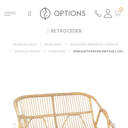
RETROCEDER
PÁGINA DE INICIO
MOBILIARIO
SILLAS ALTAS, TABURETES Y BANCOS
VAISSELLE VINTAGE
MOBILIARIO
BANQUETA RATÁN VINTAGE L 100-110 CM