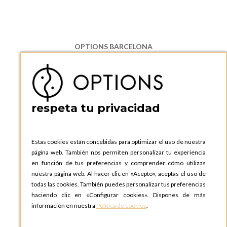
OPTIONS BARCELONA
P.I. Can Bernades-Subirà, C/ Ripollès, 12
08130 Santa Perpetua de Moguda, Barcelona
ESPAñA
Teléfono:
+34 935 724 041
respeta tu privacidad
OPTIONS BARCELONA SHOWROOM
c/ Laforja, 102
08021 BARCELONA
Estas cookies están concebidas para optimizar el uso de nuestra
ESPAñA
página web. También nos permiten personalizar tu experiencia
Teléfono:
+34 935 724 041
en función de tus preferencias y comprender cómo utilizas
nuestra página web. Al hacer clic en «Acepto», aceptas el uso de
OPTIONS MADRID
todas las cookies. También puedes personalizar tus preferencias
C. Lucio Emilio Cándido, 6,
haciendo clic en «Configurar cookies». Dispones de más
28803 Alcalá de Henares, Madrid
información en nuestra
Política de cookies
.
ESPAñA
Teléfono:
+34 918 300 344