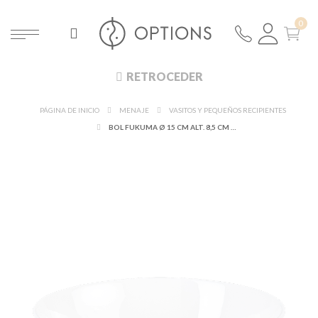
RETROCEDER
PÁGINA DE INICIO
MENAJE
VASITOS Y PEQUEÑOS RECIPIENTES
BOL FUKUMA Ø 15 CM ALT. 8,5 CM 60 CL