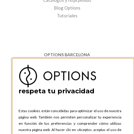
Catálogos y hoja pedido
Blog Options
Tutoriales
OPTIONS BARCELONA
P.I. Can Bernades-Subirà, C/ Ripollès, 12
08130 Santa Perpetua de Moguda, Barcelona
ESPAñA
Teléfono:
+34 935 724 041
respeta tu privacidad
OPTIONS BARCELONA SHOWROOM
c/ Laforja, 102
08021 BARCELONA
Estas cookies están concebidas para optimizar el uso de nuestra
ESPAñA
página web. También nos permiten personalizar tu experiencia
Teléfono:
+34 935 724 041
en función de tus preferencias y comprender cómo utilizas
nuestra página web. Al hacer clic en «Acepto», aceptas el uso de
OPTIONS MADRID